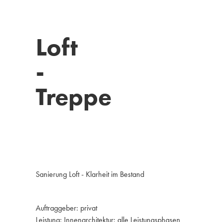
home
architecture
interior
abou
Loft 
- 
Treppe
Sanierung Loft - Klarheit im Bestand
Auftraggeber: privat
Leistung: Innenarchitektur: alle Leistungsphasen