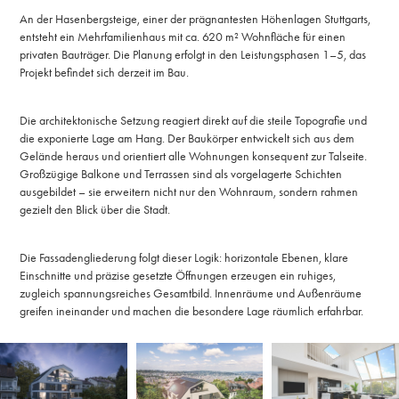
An der Hasenbergsteige, einer der prägnantesten Höhenlagen Stuttgarts,
entsteht ein Mehrfamilienhaus mit ca. 620 m² Wohnfläche für einen
privaten Bauträger. Die Planung erfolgt in den Leistungsphasen 1–5, das
Projekt befindet sich derzeit im Bau.
Die architektonische Setzung reagiert direkt auf die steile Topografie und
die exponierte Lage am Hang. Der Baukörper entwickelt sich aus dem
Gelände heraus und orientiert alle Wohnungen konsequent zur Talseite.
Großzügige Balkone und Terrassen sind als vorgelagerte Schichten
ausgebildet – sie erweitern nicht nur den Wohnraum, sondern rahmen
gezielt den Blick über die Stadt.
Die Fassadengliederung folgt dieser Logik: horizontale Ebenen, klare
Einschnitte und präzise gesetzte Öffnungen erzeugen ein ruhiges,
zugleich spannungsreiches Gesamtbild. Innenräume und Außenräume
greifen ineinander und machen die besondere Lage räumlich erfahrbar.